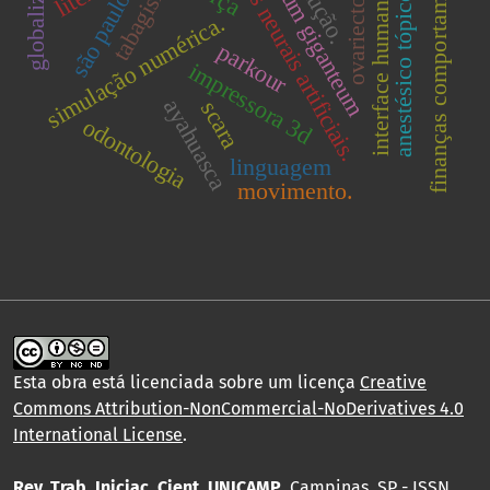
equisetum giganteum
interface humano-robô
finanças comportamentais
globalização
redes neurais artificiais.
ovariectomia
redução.
tabagismo
são paulo.
anestésico tópico
simulação numérica.
parkour
impressora 3d
ayahuasca
scara
odontologia
linguagem
movimento.
Esta obra está licenciada sobre um licença
Creative
Commons Attribution-NonCommercial-NoDerivatives 4.0
International License
.
Rev. Trab. Iniciac. Cient. UNICAMP
, Campinas, SP - ISSN