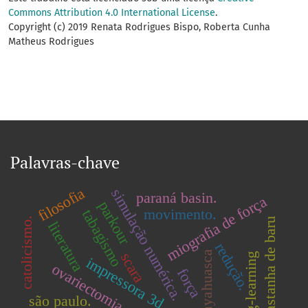
Commons Attribution 4.0 International License
.
Copyright (c) 2019 Renata Rodrigues Bispo, Roberta Cunha
Matheus Rodrigues
Palavras-chave
filosofia
simulação numérica.
paraná basin.
miografia de força
parkour
movimento.
tabagismo
catolicismo.
castanha de baru
literatura
redução.
ayahuasca
scara
teaching-learning
impressora 3d
ovariectomia
força
são paulo.