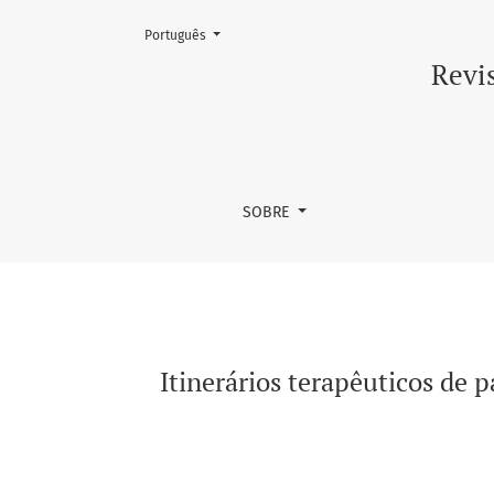
Mudar o idioma. O atual é:
Português
Itinerários terapêuticos de pacientes com câ
Revis
SOBRE
Itinerários terapêuticos de p