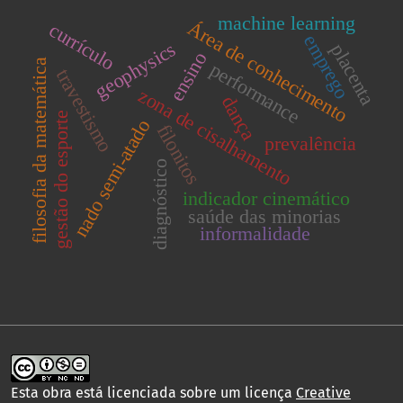
machine learning
Área de conhecimento
currículo
emprego
geophysics
placenta
ensino
filosofia da matemática
performance
travestismo
zona de cisalhamento
dança
gestão do esporte
nado semi-atado
filonitos
prevalência
diagnóstico
indicador cinemático
saúde das minorias
informalidade
Esta obra está licenciada sobre um licença
Creative