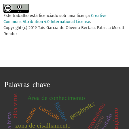
Este trabalho está licenciado sob uma licença
Creative
Commons Attribution 4.0 International License
.
Copyright (c) 2019 Taís Garcia de Oliveira Bertasi, Patricia Moretti
Rehder
Palavras-chave
zika virus
Área de conhecimento
geophysics
filonitos
travestismo
currículo
ensino
emprego
zona de cisalhamento