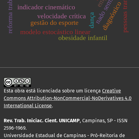
pessoas transgênero
reforma trabalhista
nado semi-atado
diagnóstico
indicador cinemático
dança
velocidade crítica
gestão do esporte
modelo estocástico linear
obesidade infantil
Esta obra está licenciada sobre um licença
Creative
Commons Attribution-NonCommercial-NoDerivatives 4.0
International License
.
Rev. Trab. Iniciac. Cient. UNICAMP
, Campinas, SP - ISSN
2596-1969.
Universidade Estadual de Campinas - Pró-Reitoria de