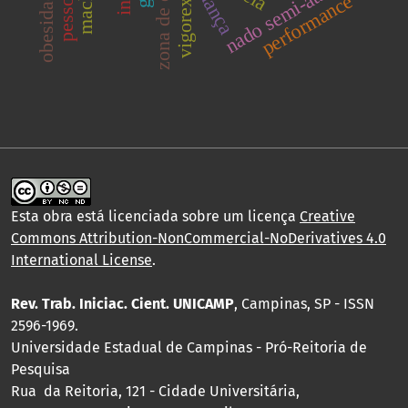
nado semi-atado
vigorexia
dança
performance
Esta obra está licenciada sobre um licença
Creative
Commons Attribution-NonCommercial-NoDerivatives 4.0
International License
.
Rev. Trab. Iniciac. Cient. UNICAMP
, Campinas, SP - ISSN
2596-1969.
Universidade Estadual de Campinas - Pró-Reitoria de
Pesquisa
Rua da Reitoria, 121 - Cidade Universitária,