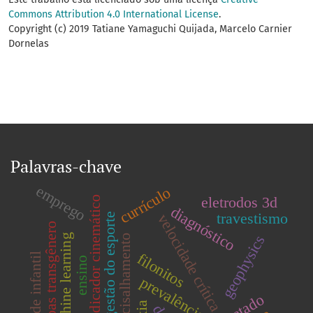
Commons Attribution 4.0 International License
.
Copyright (c) 2019 Tatiane Yamaguchi Quijada, Marcelo Carnier
Dornelas
Palavras-chave
emprego
currículo
eletrodos 3d
indicador cinemático
diagnóstico
travestismo
velocidade crítica
gestão do esporte
pessoas transgênero
geophysics
machine learning
zona de cisalhamento
filonitos
obesidade infantil
ensino
prevalência