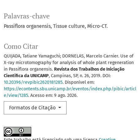
Palavras-chave
Passiflora organensis
Tissue culture
Micro-CT.
Como Citar
QUIJADA, Tatiane Yamaguchi; DORNELAS, Marcelo Carnier. Use of
X-ray microtomography for analysis of whole plant regeneration
in Passiflora organensis.
Revista dos Trabalhos de Iniciação
Científica da UNICAMP
, Campinas, SP, n. 26, 2019. DOI:
10.20396/revpibic2620181285
. Disponível em:
https://econtents.sbu.unicamp.br/eventos/index.php/pibic/articl
e/view/1285
. Acesso em: 9 ago. 2026.
Formatos de Citação
Este trabalho está licenciado sob uma licença
Creative