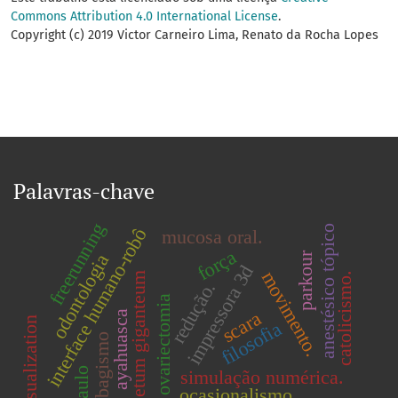
Commons Attribution 4.0 International License
.
Copyright (c) 2019 Victor Carneiro Lima, Renato da Rocha Lopes
Palavras-chave
freerunning
anestésico tópico
interface humano-robô
mucosa oral.
força
parkour
odontologia
impressora 3d
movimento.
equisetum giganteum
catolicismo.
redução.
ovariectomia
scara
ayahuasca
3-d visualization
filosofia
tabagismo
simulação numérica.
ocasionalismo