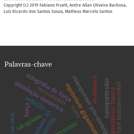
Copyright (c) 2019 Fabiano Fruett, Andre Allan Oliveira Barbosa,
Luiz Ricardo dos Santos Souza, Matheus Marcelo Santos
Palavras-chave
miografia de força
osteoporose pós-menopausa.
ayahuasca
nanoparticulas
simulação numérica.
equisetum giganteum
interface humano-robô
movimento.
anestésico tópico
redução.
força
scara
impressora 3d
mucosa oral.
tabagismo
freerunning
ovariectomia