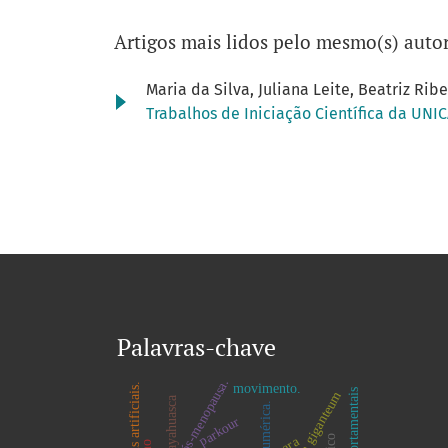
Artigos mais lidos pelo mesmo(s) autor
Maria da Silva, Juliana Leite, Beatriz Ribe
Trabalhos de Iniciação Científica da UNIC
Palavras-chave
movimento.
redes neurais artificiais.
equisetum giganteum
ayahuasca
parkour
scara