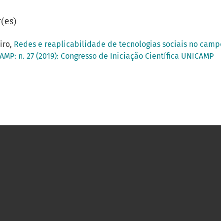
(es)
iro,
Redes e reaplicabilidade de tecnologias sociais no camp
AMP: n. 27 (2019): Congresso de Iniciação Científica UNICAMP