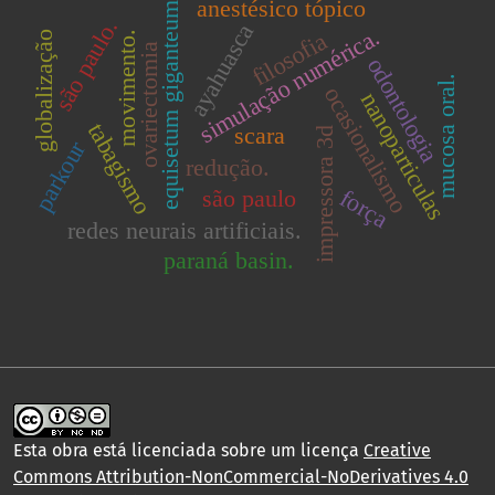
anestésico tópico
equisetum giganteum
são paulo.
ayahuasca
simulação numérica.
filosofia
globalização
movimento.
ovariectomia
odontologia
mucosa oral.
ocasionalismo
nanoparticulas
tabagismo
scara
impressora 3d
parkour
redução.
força
são paulo
redes neurais artificiais.
paraná basin.
Esta obra está licenciada sobre um licença
Creative
Commons Attribution-NonCommercial-NoDerivatives 4.0