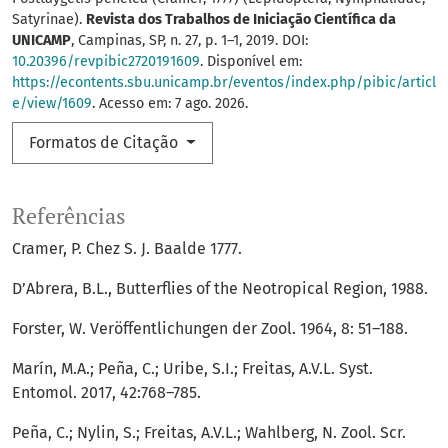
Satyrinae).
Revista dos Trabalhos de Iniciação Científica da
UNICAMP
, Campinas, SP, n. 27, p. 1–1, 2019. DOI:
10.20396/revpibic2720191609
. Disponível em:
https://econtents.sbu.unicamp.br/eventos/index.php/pibic/articl
e/view/1609
. Acesso em: 7 ago. 2026.
Formatos de Citação
Referências
Cramer, P. Chez S. J. Baalde 1777.
D’Abrera, B.L., Butterflies of the Neotropical Region, 1988.
Forster, W. Veröffentlichungen der Zool. 1964, 8: 51–188.
Marín, M.A.; Peña, C.; Uribe, S.I.; Freitas, A.V.L. Syst.
Entomol. 2017, 42:768–785.
Peña, C.; Nylin, S.; Freitas, A.V.L.; Wahlberg, N. Zool. Scr.