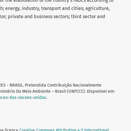
or the elaboration of the country's iNDCs according to
; energy, industry, transport and cities; agriculture,
tor; private and business sectors; third sector and
S - BRASIL. Pretendida Contribuição Nacionalmente
istério Do Meio Ambiente – Brasil (UNFCCC). Disponível em:
ncao-das-nacoes-unidas
.
ma licença
Creative Commons Attribution 4.0 International