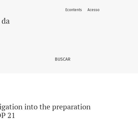
Econtents
Acesso
f the brazilian targets presented at COP 21
 da
BUSCAR
igation into the preparation
OP 21