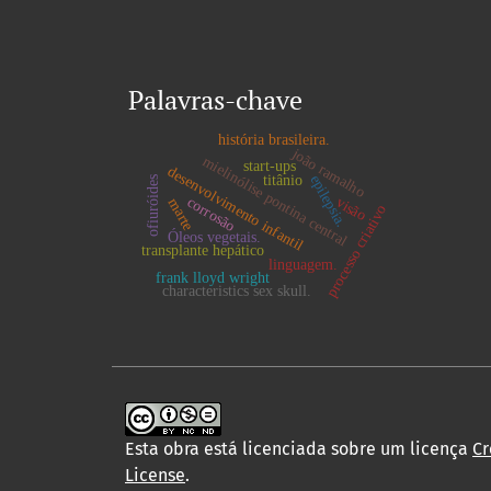
Palavras-chave
história brasileira.
joão ramalho
mielinólise pontina central
start-ups
desenvolvimento infantil
epilepsia.
titânio
ofiuróides
visão
corrosão
marte
processo criativo
Óleos vegetais.
transplante hepático
linguagem.
frank lloyd wright
characteristics sex skull.
Esta obra está licenciada sobre um licença
Cr
License
.