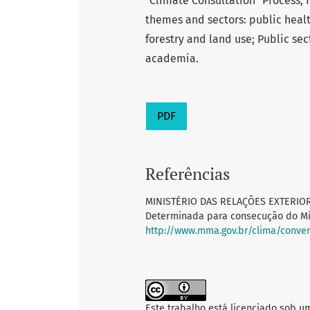
"Climate Consultation" Process, f
themes and sectors: public health
forestry and land use; Public sec
academia.
PDF
Referências
MINISTÉRIO DAS RELAÇÕES EXTERIORE
Determinada para consecução do Min
http://www.mma.gov.br/clima/conve
Este trabalho está licenciado sob u