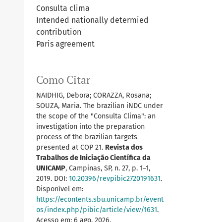
Consulta clima
Intended nationally determied
contribution
Paris agreement
Como Citar
NAIDHIG, Debora; CORAZZA, Rosana;
SOUZA, Maria. The brazilian iNDC under
the scope of the "Consulta Clima": an
investigation into the preparation
process of the brazilian targets
presented at COP 21.
Revista dos
Trabalhos de Iniciação Científica da
UNICAMP
, Campinas, SP, n. 27, p. 1–1,
2019. DOI:
10.20396/revpibic2720191631
.
Disponível em:
https://econtents.sbu.unicamp.br/event
os/index.php/pibic/article/view/1631
.
Acesso em: 6 ago. 2026.