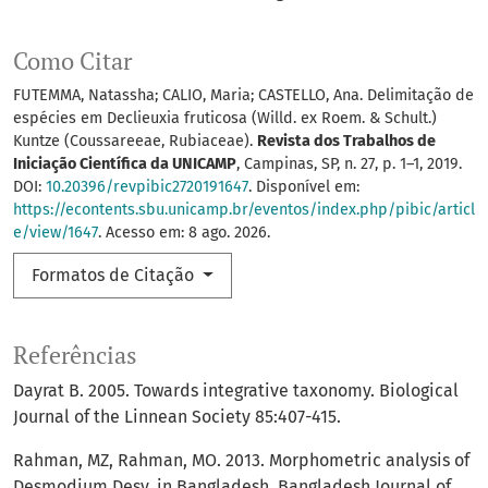
Como Citar
FUTEMMA, Natassha; CALIO, Maria; CASTELLO, Ana. Delimitação de
espécies em Declieuxia fruticosa (Willd. ex Roem. & Schult.)
Kuntze (Coussareeae, Rubiaceae).
Revista dos Trabalhos de
Iniciação Científica da UNICAMP
, Campinas, SP, n. 27, p. 1–1, 2019.
DOI:
10.20396/revpibic2720191647
. Disponível em:
https://econtents.sbu.unicamp.br/eventos/index.php/pibic/articl
e/view/1647
. Acesso em: 8 ago. 2026.
Formatos de Citação
Referências
Dayrat B. 2005. Towards integrative taxonomy. Biological
Journal of the Linnean Society 85:407-415.
Rahman, MZ, Rahman, MO. 2013. Morphometric analysis of
Desmodium Desv. in Bangladesh. Bangladesh Journal of