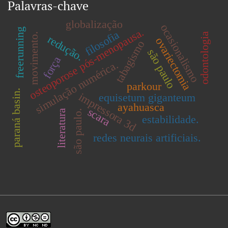
Palavras-chave
globalização
ocasionalismo
osteoporose pós-menopausa.
freerunning
filosofia
movimento.
odontologia
redução.
ovariectomia
tabagismo
são paulo
força
simulação numérica.
parkour
paraná basin.
impressora 3d
equisetum giganteum
ayahuasca
scara
são paulo.
literatura
estabilidade.
redes neurais artificiais.