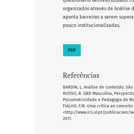
questionário semiestruturado c
organizados através de Análise 
aponta barreiras a serem superad
pouco institucionalizadas.
PDF
Referências
BARDIN, L. Análise de conteúdo. São 
RUSSO, R. GRD Masculina, Perspectiv
Psicomotricidade e Pedagogia do Mov
FIALHO, F.M. Uma crítica ao conceit
<http://www.ics.ul.pt/publicacoes/
2017.