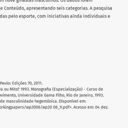
om nove ginastas masculinos. Os dados foram
de Conteúdo, apresentando seis categorias. A pesquisa
as pelo esporte, com iniciativas ainda individuais e
Paulo: Edições 70, 2011.
a ou Mito? 1993. Monografia (Especialização) - Curso de
imento, Universidade Gama Filho, Rio de Janeiro, 1993.
o de masculinidade hegemônica. Disponível em:
workingpapers/wp2006/wp20 06_9.pdf>. Acesso em: 04 dez.