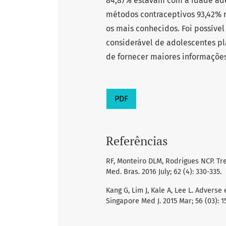
84,87% estavam com a idade ad
métodos contraceptivos 93,42% 
os mais conhecidos. Foi possív
considerável de adolescentes p
de fornecer maiores informaçõe
PDF
Referências
RF, Monteiro DLM, Rodrigues NCP. Tre
Med. Bras. 2016 July; 62 (4): 330-335.
Kang G, Lim J, Kale A, Lee L. Advers
Singapore Med J. 2015 Mar; 56 (03): 1