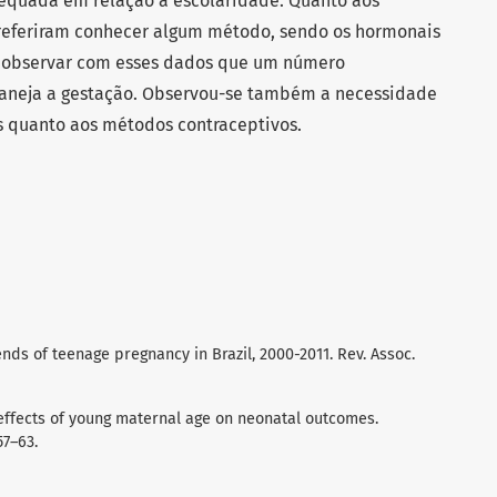
equada em relação a escolaridade. Quanto aos
referiram conhecer algum método, sendo os hormonais
el observar com esses dados que um número
laneja a gestação. Observou-se também a necessidade
s quanto aos métodos contraceptivos.
nds of teenage pregnancy in Brazil, 2000-2011. Rev. Assoc.
e effects of young maternal age on neonatal outcomes.
57–63.