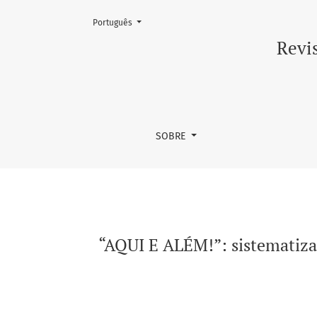
Mudar o idioma. O atual é:
Português
“AQUI E ALÉM!”: sistematizando as qualidad
Revis
SOBRE
“AQUI E ALÉM!”: sistematiza