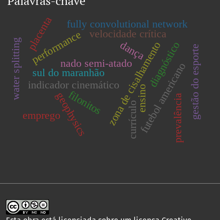
Palavras-chave
placenta
fully convolutional network
velocidade crítica
performance
water splitting
dança
diagnóstico
zona de cisalhamento
gestão do esporte
nado semi-atado
futebol americano
sul do maranhão
indicador cinemático
ensino
filonitos
geophysics
prevalência
currículo
emprego