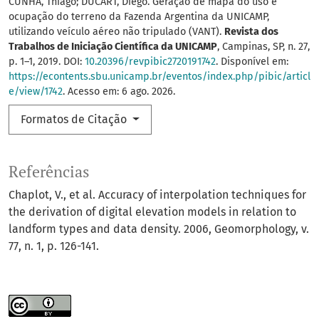
CUNHA, Thiago; DUCART, Diego. Geração de mapa do uso e
ocupação do terreno da Fazenda Argentina da UNICAMP,
utilizando veículo aéreo não tripulado (VANT).
Revista dos
Trabalhos de Iniciação Científica da UNICAMP
, Campinas, SP, n. 27,
p. 1–1, 2019. DOI:
10.20396/revpibic2720191742
. Disponível em:
https://econtents.sbu.unicamp.br/eventos/index.php/pibic/articl
e/view/1742
. Acesso em: 6 ago. 2026.
Formatos de Citação
Referências
Chaplot, V., et al. Accuracy of interpolation techniques for
the derivation of digital elevation models in relation to
landform types and data density. 2006, Geomorphology, v.
77, n. 1, p. 126-141.