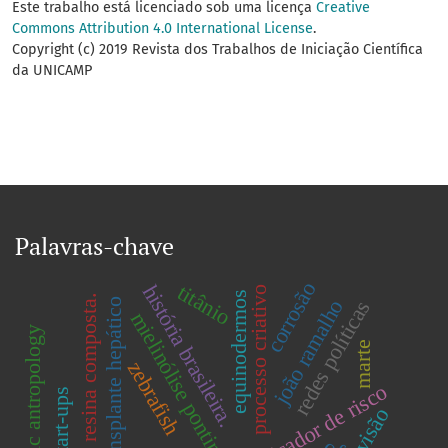
Este trabalho está licenciado sob uma licença
Creative
Commons Attribution 4.0 International License
.
Copyright (c) 2019 Revista dos Trabalhos de Iniciação Científica
da UNICAMP
Palavras-chave
corrosão
titânio
história brasileira.
processo criativo
equinodermos
resina composta.
joão ramalho
redes políticas
transplante hepático
mielinólise pontina central
forensic antropology
marte
zebrafish
indicador de risco
start-ups
visão