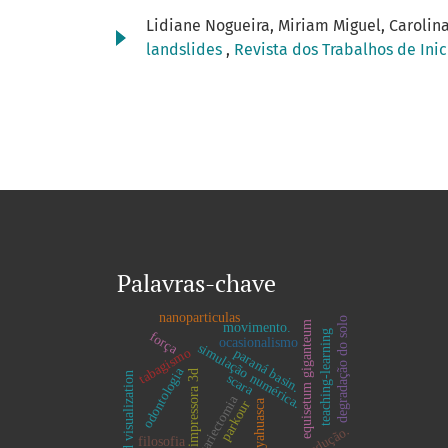
Lidiane Nogueira, Miriam Miguel, Caroli
landslides
,
Revista dos Trabalhos de Inic
Palavras-chave
nanoparticulas
degradação do solo
equisetum giganteum
movimento.
teaching-learning
força
ocasionalismo
simulação numérica.
tabagismo
paraná basin.
odontologia
impressora 3d
3-d visualization
scara
ovariectomia
ayahuasca
parkour
redução.
filosofia