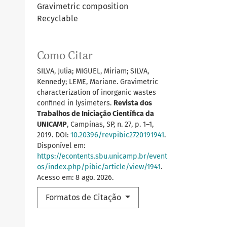
Gravimetric composition
Recyclable
Como Citar
SILVA, Julia; MIGUEL, Miriam; SILVA,
Kennedy; LEME, Mariane. Gravimetric
characterization of inorganic wastes
confined in lysimeters.
Revista dos
Trabalhos de Iniciação Científica da
UNICAMP
, Campinas, SP, n. 27, p. 1–1,
2019. DOI:
10.20396/revpibic2720191941
.
Disponível em:
https://econtents.sbu.unicamp.br/event
os/index.php/pibic/article/view/1941
.
Acesso em: 8 ago. 2026.
Formatos de Citação