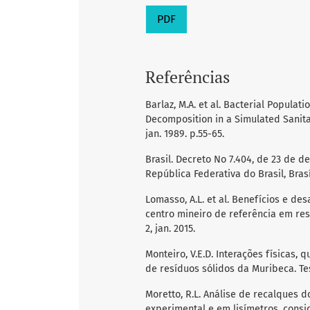
PDF
Referências
Barlaz, M.A. et al. Bacterial Popula
Decomposition in a Simulated Sanitar
jan. 1989. p.55-65.
Brasil. Decreto No 7.404, de 23 de d
República Federativa do Brasil, Brasíl
Lomasso, A.L. et al. Benefícios e d
centro mineiro de referência em resí
2, jan. 2015.
Monteiro, V.E.D. Interações físicas,
de resíduos sólidos da Muribeca. Tes
Moretto, R.L. Análise de recalques 
experimental e em lisímetros, cons