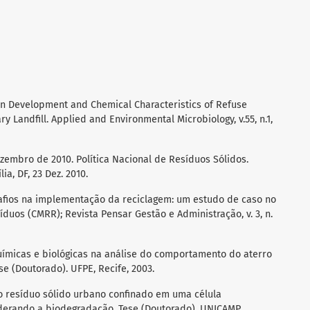
tion Development and Chemical Characteristics of Refuse
y Landfill. Applied and Environmental Microbiology, v.55, n.1,
ezembro de 2010. Política Nacional de Resíduos Sólidos.
ia, DF, 23 Dez. 2010.
esafios na implementação da reciclagem: um estudo de caso no
duos (CMRR); Revista Pensar Gestão e Administração, v. 3, n.
 químicas e biológicas na análise do comportamento do aterro
e (Doutorado). UFPE, Recife, 2003.
do resíduo sólido urbano confinado em uma célula
iderando a biodegradação. Tese (Doutorado). UNICAMP,