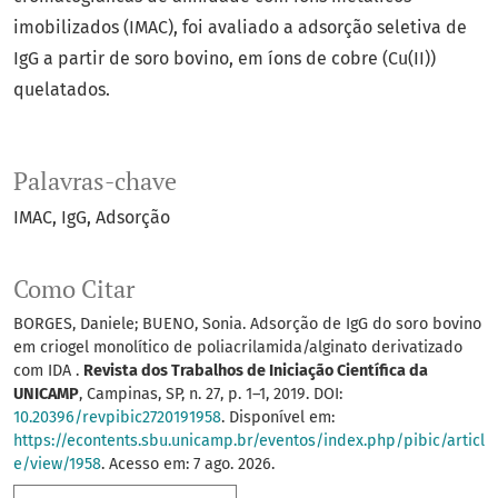
imobilizados (IMAC), foi avaliado a adsorção seletiva de
IgG a partir de soro bovino, em íons de cobre (Cu(II))
quelatados.
Palavras-chave
IMAC
IgG
Adsorção
Como Citar
BORGES, Daniele; BUENO, Sonia. Adsorção de IgG do soro bovino
em criogel monolítico de poliacrilamida/alginato derivatizado
com IDA .
Revista dos Trabalhos de Iniciação Científica da
UNICAMP
, Campinas, SP, n. 27, p. 1–1, 2019. DOI:
10.20396/revpibic2720191958
. Disponível em:
https://econtents.sbu.unicamp.br/eventos/index.php/pibic/articl
e/view/1958
. Acesso em: 7 ago. 2026.