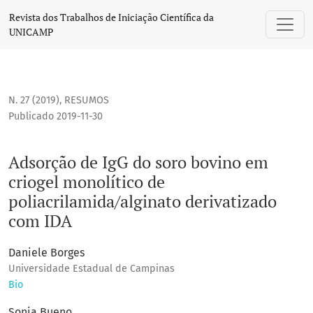
Adsorção de IgG do soro bovino em criogel monolítico de p
Revista dos Trabalhos de Iniciação Científica da
UNICAMP
N. 27 (2019)
,
RESUMOS
Publicado 2019-11-30
Adsorção de IgG do soro bovino em
criogel monolítico de
poliacrilamida/alginato derivatizado
com IDA
Daniele Borges
Universidade Estadual de Campinas
Bio
Sonia Bueno