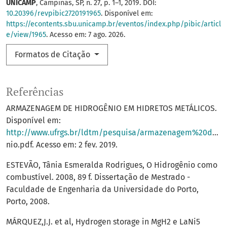
UNICAMP
, Campinas, SP, n. 27, p. 1–1, 2019. DOI:
10.20396/revpibic2720191965
. Disponível em:
https://econtents.sbu.unicamp.br/eventos/index.php/pibic/articl
e/view/1965
. Acesso em: 7 ago. 2026.
Formatos de Citação
Referências
ARMAZENAGEM DE HIDROGÊNIO EM HIDRETOS METÁLICOS.
Disponível em:
http://www.ufrgs.br/ldtm/pesquisa/armazenagem%20de%20hidrog%C3%AA
nio.pdf. Acesso em: 2 fev. 2019.
ESTEVÃO, Tânia Esmeralda Rodrigues, O Hidrogênio como
combustível. 2008, 89 f. Dissertação de Mestrado -
Faculdade de Engenharia da Universidade do Porto,
Porto, 2008.
MÁRQUEZ,J.J. et al, Hydrogen storage in MgH2 e LaNi5