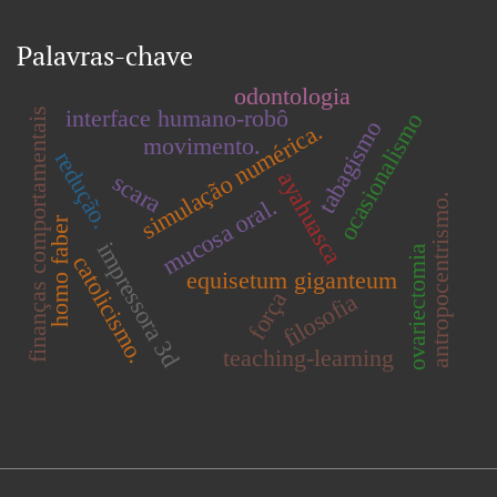
Palavras-chave
odontologia
interface humano-robô
finanças comportamentais
ocasionalismo
tabagismo
simulação numérica.
movimento.
redução.
ayahuasca
scara
antropocentrismo.
mucosa oral.
homo faber
impressora 3d
ovariectomia
catolicismo.
equisetum giganteum
força
filosofia
teaching-learning