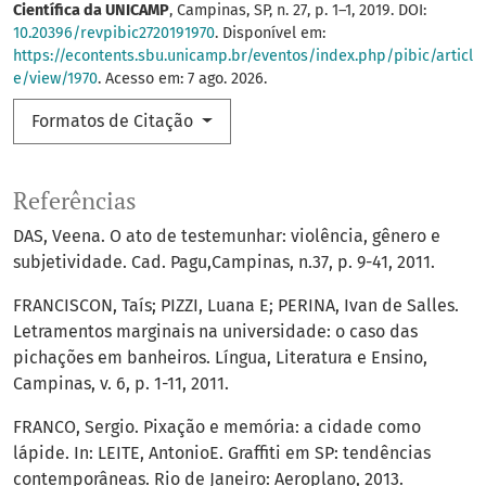
Científica da UNICAMP
, Campinas, SP, n. 27, p. 1–1, 2019. DOI:
10.20396/revpibic2720191970
. Disponível em:
https://econtents.sbu.unicamp.br/eventos/index.php/pibic/articl
e/view/1970
. Acesso em: 7 ago. 2026.
Formatos de Citação
Referências
DAS, Veena. O ato de testemunhar: violência, gênero e
subjetividade. Cad. Pagu,Campinas, n.37, p. 9-41, 2011.
FRANCISCON, Taís; PIZZI, Luana E; PERINA, Ivan de Salles.
Letramentos marginais na universidade: o caso das
pichações em banheiros. Língua, Literatura e Ensino,
Campinas, v. 6, p. 1-11, 2011.
FRANCO, Sergio. Pixação e memória: a cidade como
lápide. In: LEITE, AntonioE. Graffiti em SP: tendências
contemporâneas. Rio de Janeiro: Aeroplano, 2013.