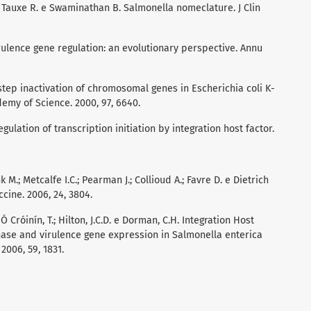
J.; Tauxe R. e Swaminathan B. Salmonella nomeclature. J Clin
 virulence gene regulation: an evolutionary perspective. Annu
tep inactivation of chromosomal genes in Escherichia coli K-
emy of Science. 2000, 97, 6640.
ulation of transcription initiation by integration host factor.
M.; Metcalfe I.C.; Pearman J.; Collioud A.; Favre D. e Dietrich
ccine. 2006, 24, 3804.
Ó Cróinín, T.; Hilton, J.C.D. e Dorman, C.H. Integration Host
phase and virulence gene expression in Salmonella enterica
2006, 59, 1831.