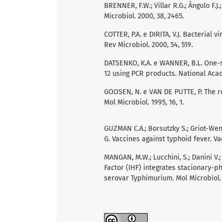
BRENNER, F.W.; Villar R.G.; Ângulo F.
Microbiol. 2000, 38, 2465.
COTTER, P.A. e DIRITA, V.J. Bacterial
Rev Microbiol. 2000, 54, 519.
DATSENKO, K.A. e WANNER, B.L. One-s
12 using PCR products. National Acad
GOOSEN, N. e VAN DE PUTTE, P. The reg
Mol Microbiol. 1995, 16, 1.
GUZMAN C.A.; Borsutzky S.; Griot-Wenk 
G. Vaccines against typhoid fever. Va
MANGAN, M.W.; Lucchini, S.; Danini V.; 
Factor (IHF) integrates stacionary-
serovar Typhimurium. Mol Microbiol. 