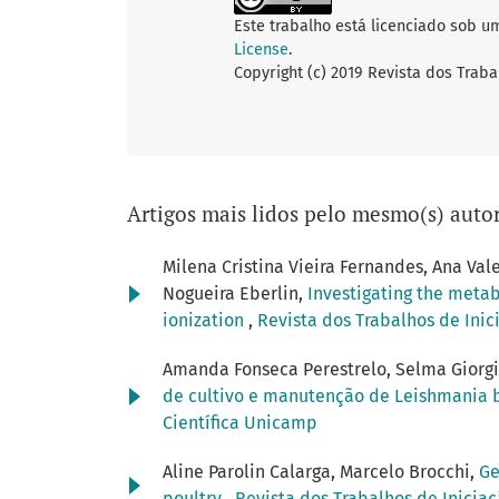
Este trabalho está licenciado sob u
License
.
Copyright (c) 2019 Revista dos Traba
Artigos mais lidos pelo mesmo(s) autor
Milena Cristina Vieira Fernandes, Ana Va
Nogueira Eberlin,
Investigating the metab
ionization
,
Revista dos Trabalhos de Inic
Amanda Fonseca Perestrelo, Selma Giorgio,
de cultivo e manutenção de Leishmania b
Científica Unicamp
Aline Parolin Calarga, Marcelo Brocchi,
Ge
poultry
,
Revista dos Trabalhos de Iniciaç