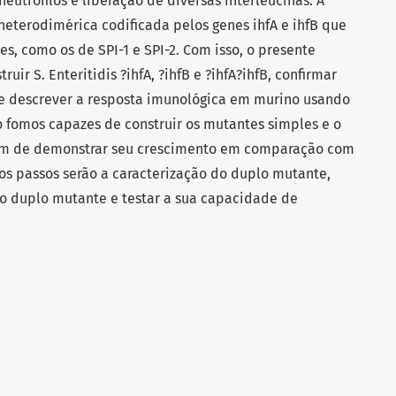
utrófilos e liberação de diversas interleucinas. A
heterodimérica codificada pelos genes ihfA e ihfB que
es, como os de SPI-1 e SPI-2. Com isso, o presente
uir S. Enteritidis ?ihfA, ?ihfB e ?ihfA?ihfB, confirmar
e descrever a resposta imunológica em murino usando
 fomos capazes de construir os mutantes simples e o
ém de demonstrar seu crescimento em comparação com
s passos serão a caracterização do duplo mutante,
 do duplo mutante e testar a sua capacidade de