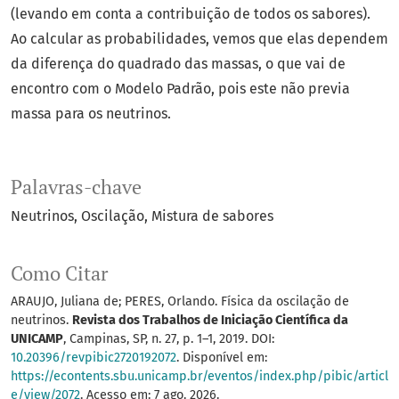
(levando em conta a contribuição de todos os sabores).
Ao calcular as probabilidades, vemos que elas dependem
da diferença do quadrado das massas, o que vai de
encontro com o Modelo Padrão, pois este não previa
massa para os neutrinos.
Palavras-chave
Neutrinos
Oscilação
Mistura de sabores
Como Citar
ARAUJO, Juliana de; PERES, Orlando. Física da oscilação de
neutrinos.
Revista dos Trabalhos de Iniciação Científica da
UNICAMP
, Campinas, SP, n. 27, p. 1–1, 2019. DOI:
10.20396/revpibic2720192072
. Disponível em:
https://econtents.sbu.unicamp.br/eventos/index.php/pibic/articl
e/view/2072
. Acesso em: 7 ago. 2026.