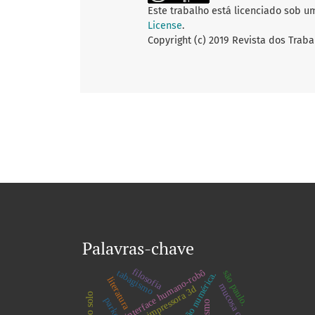
Este trabalho está licenciado sob u
License
.
Copyright (c) 2019 Revista dos Traba
Palavras-chave
filosofia
interface humano-robô
tabagismo
são paulo.
simulação numérica.
literatura
mucosa oral.
impressora 3d
parkour