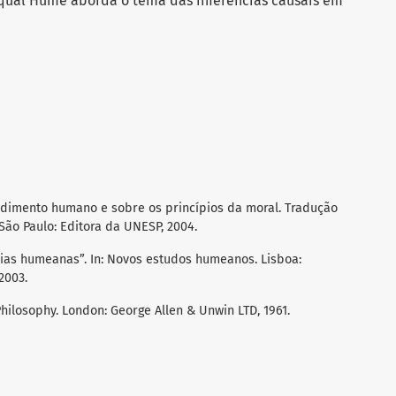
ual Hume aborda o tema das inferências causais em
ndimento humano e sobre os princípios da moral. Tradução
ão Paulo: Editora da UNESP, 2004.
ncias humeanas”. In: Novos estudos humeanos. Lisboa:
2003.
hilosophy. London: George Allen & Unwin LTD, 1961.