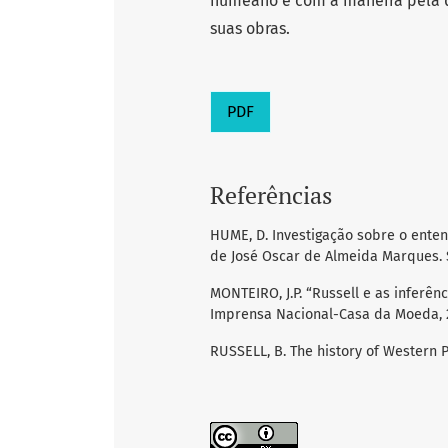
humeano e com a maneira pela q
suas obras.
PDF
Referências
HUME, D. Investigação sobre o ente
de José Oscar de Almeida Marques. S
MONTEIRO, J.P. “Russell e as inferê
Imprensa Nacional-Casa da Moeda, 
RUSSELL, B. The history of Western P