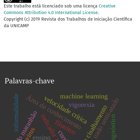
Este trabalho está licenciado sob uma licença
Creative
Commons Attribution 4.0 International License
.
Copyright (c) 2019 Revista dos Trabalhos de Iniciação Científica
da UNICAMP
Palavras-chave
machine learning
Área de conhecimento
informalidade
velocidade crítica
nado semi-atado
vigorexia
zona de cisalhamento
sul do maranhão
indicador cinemático
diagnóstico
filonitos
zika virus
ensino