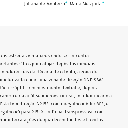
+
+
Juliana de Monteiro
Maria Mesquita
xas estreitas e planares onde se concentra
rtantes sítios para alojar depósitos minerais
o referências da década de oitenta, a zona de
 caracterizada como uma zona de direção NNE-SSW,
dúctil-rúptil, com movimento dextral e, depois,
e campo e da análise microestrutural, foi identificado a
 Esta tem direção N215º, com mergulho médio 60º, e
gulho 40 para 215, é contínua, transpressiva, com
r intercalações de quartzo-milonitos e filonitos.