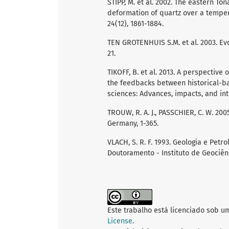
STIPP, M. et al. 2002. The eastern Tona
deformation of quartz over a tempera
24(12), 1861-1884.
TEN GROTENHUIS S.M. et al. 2003. Evol
21.
TIKOFF, B. et al. 2013. A perspectiv
the feedbacks between historical-b
sciences: Advances, impacts, and inte
TROUW, R. A. J., PASSCHIER, C. W. 20
Germany, 1-365.
VLACH, S. R. F. 1993. Geologia e Pet
Doutoramento - Instituto de Geociên
Este trabalho está licenciado sob u
License
.