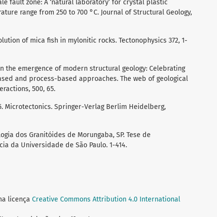
le fault zone: A ‘natural laboratory’ for crystal plastic
ture range from 250 to 700 °C. Journal of Structural Geology,
ution of mica fish in mylonitic rocks. Tectonophysics 372, 1-
e on the emergence of modern structural geology: Celebrating
ased and process-based approaches. The web of geological
ractions, 500, 65.
05. Microtectonics. Springer-Verlag Berlim Heidelberg,
rologia dos Granitóides de Morungaba, SP. Tese de
cia da Universidade de São Paulo. 1-414.
ma licença
Creative Commons Attribution 4.0 International