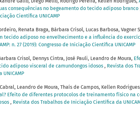
andre Gallo, Diego Mello, Rodrigo Pereira, Kellen Rodrigues,
suas consequências no begeamento do tecido adiposo branco
iciação Científica UNICAMP
rdeiro, Renata Braga, Bárbara Crisol, Lucas Barbosa, Vagner S
 tecido adiposo no envelhecimento e a influência do exercíc
AMP: n. 27 (2019): Congresso de Iniciação Científica UNICAMP
rbara Crisol, Dennys Cintra, José Pauli, Leandro de Moura,
Ef
ecido adiposo visceral de camundongos idosos
,
Revista dos Tr
ica UNICAMP
Cabral, Leandro de Moura, Thaís de Campos, Kellen Rodrigues,
ual? Efeito de diferentes protocolos de treinamento físico n
besos
,
Revista dos Trabalhos de Iniciação Científica da UNICAMP