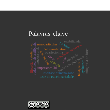
Palavras-chave
estabilidade.
parkour
redes neurais artificiais.
nanoparticulas
simulação numérica.
catolicismo.
mucosa oral.
3-d visualization
miografia de força
movimento.
ovariectomia
são paulo.
força
equisetum giganteum
scara
redução.
ayahuasca
filosofia
tabagismo
impressora 3d
interface humano-robô
teste de estacionariedade.