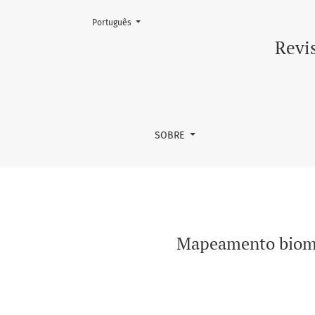
Mudar o idioma. O atual é:
Português
Mapeamento biomolecular do receptor GPR1
Revis
SOBRE
Mapeamento biomo