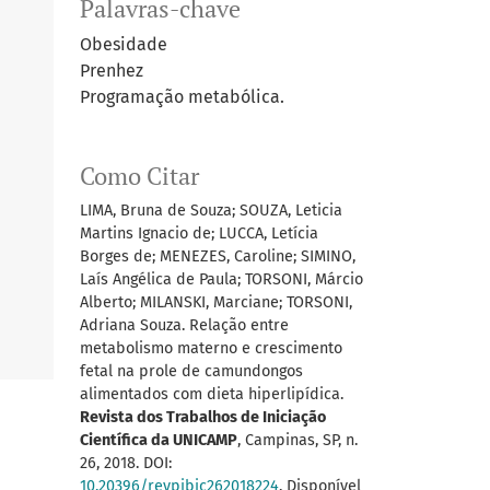
Palavras-chave
Obesidade
Prenhez
Programação metabólica.
Como Citar
LIMA, Bruna de Souza; SOUZA, Leticia
Martins Ignacio de; LUCCA, Letícia
Borges de; MENEZES, Caroline; SIMINO,
Laís Angélica de Paula; TORSONI, Márcio
Alberto; MILANSKI, Marciane; TORSONI,
Adriana Souza. Relação entre
metabolismo materno e crescimento
fetal na prole de camundongos
alimentados com dieta hiperlipídica.
Revista dos Trabalhos de Iniciação
Científica da UNICAMP
, Campinas, SP, n.
26, 2018. DOI:
10.20396/revpibic262018224
. Disponível