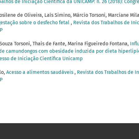
balhos de Iniciação Científica da UNICAMP: n. 26 (2018): Congr
osilene de Oliveira, Laís Simino, Márcio Torsoni, Marciane Mil
gestação sobre o desfecho fetal
,
Revista dos Trabalhos de Inic
MP
ouza Torsoni, Thaís de Fante, Marina Figueiredo Fontana,
Inf
 de camundongos com obesidade induzida por dieta hiperlip
resso de Iniciação Científica Unicamp
lo,
Acesso a alimentos saudáveis
,
Revista dos Trabalhos de In
MP