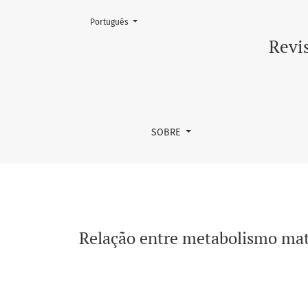
Mudar o idioma. O atual é:
Português
Relação entre metabolismo materno e cresci
Revis
SOBRE
Relação entre metabolismo mat