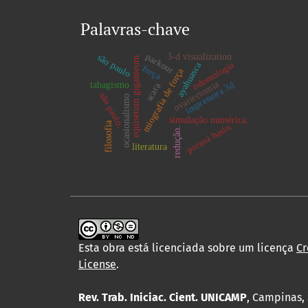
Palavras-chave
parkour
3-d visualization
são paulo
equisetum giganteum
odontologia
ayahuasca
força
miografia de força
ovariectomia
tabagismo
impressora 3d
scara
são paulo.
ocasionalismo
simulação numérica.
filosofia
paraná basin.
redução.
literatura
Esta obra está licenciada sobre um licença
Cr
License
.
Rev. Trab. Iniciac. Cient. UNICAMP
, Campinas, 