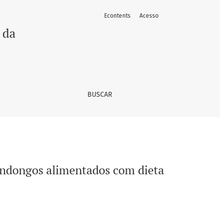
Econtents
Acesso
 hiperlipídica
 da
BUSCAR
undongos alimentados com dieta