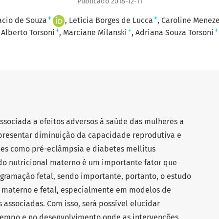
Publicado 2018-12-11
+
+
nacio de Souza
Letícia Borges de Lucca
Caroline Menez
+
+
+
Alberto Torsoni
Marciane Milanski
Adriana Souza Torsoni
sociada a efeitos adversos à saúde das mulheres a
apresentar diminuição da capacidade reprodutiva e
es como pré-eclâmpsia e diabetes mellitus
ado nutricional materno é um importante fator que
ogramação fetal, sendo importante, portanto, o estudo
e materno e fetal, especialmente em modelos de
associadas. Com isso, será possível elucidar
tempo e no desenvolvimento onde as intervenções