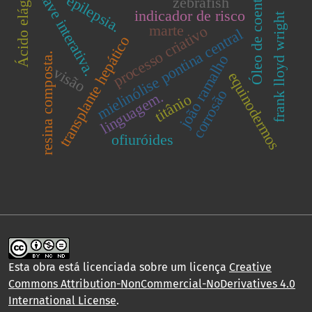
Ácido elágico
chave interativa.
Óleo de coentro
epilepsia.
zebrafish
indicador de risco
frank lloyd wright
marte
processo criativo
mielinólise pontina central
transplante hepático
resina composta.
joão ramalho
visão
equinodermos
corrosão
linguagem.
titânio
ofiuróides
Esta obra está licenciada sobre um licença
Creative
Commons Attribution-NonCommercial-NoDerivatives 4.0
International License
.