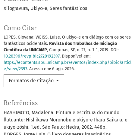
Xilogravura
Ukiyo-e
Seres fantásticos
Como Citar
LOPES, Giovana; WEISS, Luise. O ukiyo-e em diálogo com os seres
fantásticos ocidentais.
Revista dos Trabalhos de Iniciação
Científica da UNICAMP
, Campinas, SP, n. 27, p. 1–1, 2019. DOI:
10.20396/revpibic2720192397
. Disponível em:
https://econtents.sbu.unicamp.br/eventos/index.php/pibic/articl
e/view/2397
. Acesso em: 6 ago. 2026.
Formatos de Citação
Referências
HASHIMOTO, Madalena. Pintura e escritura do mundo
flutuante: Hishikawa Moronobu e ukiyo-e Ihara Saikaku e
ukiyo-zôshi. 1.ed. São Paulo: Hedra, 2002. 448p.
BORGES, Jorge Luis. O livro dos seres imaginários.