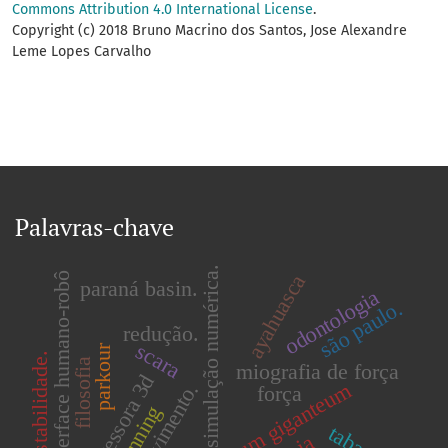
Commons Attribution 4.0 International License
.
Copyright (c) 2018 Bruno Macrino dos Santos, Jose Alexandre
Leme Lopes Carvalho
Palavras-chave
simulação numérica.
interface humano-robô
ayahuasca
paraná basin.
odontologia
são paulo.
redução.
scara
parkour
estabilidade.
filosofia
miografia de força
impressora 3d
equisetum giganteum
movimento.
força