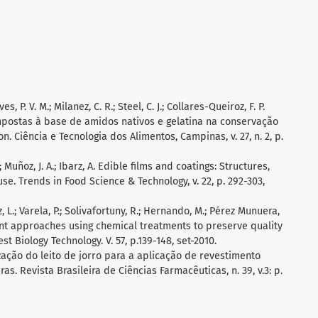
es, P. V. M.; Milanez, C. R.; Steel, C. J.; Collares-Queiroz, F. P.
mpostas à base de amidos nativos e gelatina na conservação
. Ciência e Tecnologia dos Alimentos, Campinas, v. 27, n. 2, p.
A.; Muñoz, J. A.; Ibarz, A. Edible films and coatings: Structures,
use. Trends in Food Science & Technology, v. 22, p. 292-303,
, L.; Varela, P.; Solivafortuny, R.; Hernando, M.; Pérez Munuera,
ecent approaches using chemical treatments to preserve quality
st Biology Technology. V. 57, p.139-148, set-2010.
lização do leito de jorro para a aplicação de revestimento
s. Revista Brasileira de Ciências Farmacêuticas, n. 39, v.3: p.