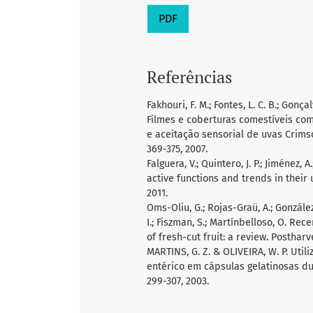
PDF
Referências
Fakhouri, F. M.; Fontes, L. C. B.; Gonçalv
Filmes e coberturas comestíveis co
e aceitação sensorial de uvas Crimson
369-375, 2007.
Falguera, V.; Quintero, J. P.; Jiménez, 
active functions and trends in their 
2011.
Oms-Oliu, G.; Rojas-Graü, A.; González
I.; Fiszman, S.; Martínbelloso, O. R
of fresh-cut fruit: a review. Postharve
MARTINS, G. Z. & OLIVEIRA, W. P. Uti
entérico em cápsulas gelatinosas dura
299-307, 2003.