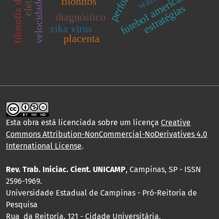
velocidade crítica
futebol americano
filonitos
estratégias
diagnóstico
zika virus
placenta
Esta obra está licenciada sobre um licença
Creative
Commons Attribution-NonCommercial-NoDerivatives 4.0
International License
.
Rev. Trab. Iniciac. Cient. UNICAMP
, Campinas, SP - ISSN
2596-1969.
Universidade Estadual de Campinas - Pró-Reitoria de
Pesquisa
Rua da Reitoria, 121 - Cidade Universitária,