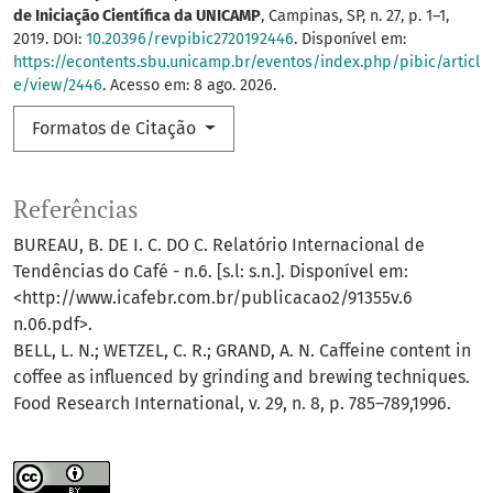
de Iniciação Científica da UNICAMP
, Campinas, SP, n. 27, p. 1–1,
2019. DOI:
10.20396/revpibic2720192446
. Disponível em:
https://econtents.sbu.unicamp.br/eventos/index.php/pibic/articl
e/view/2446
. Acesso em: 8 ago. 2026.
Formatos de Citação
Referências
BUREAU, B. DE I. C. DO C. Relatório Internacional de
Tendências do Café - n.6. [s.l: s.n.]. Disponível em:
<http://www.icafebr.com.br/publicacao2/91355v.6
n.06.pdf>.
BELL, L. N.; WETZEL, C. R.; GRAND, A. N. Caffeine content in
coffee as influenced by grinding and brewing techniques.
Food Research International, v. 29, n. 8, p. 785–789,1996.