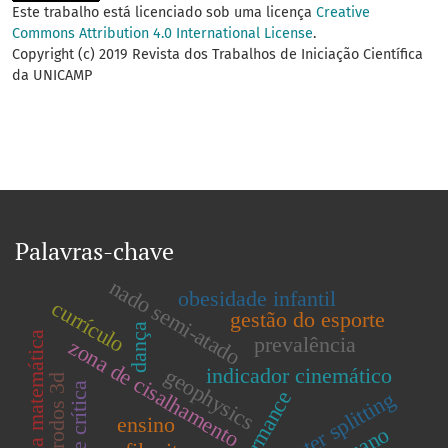
Este trabalho está licenciado sob uma licença
Creative
Commons Attribution 4.0 International License
.
Copyright (c) 2019 Revista dos Trabalhos de Iniciação Científica
da UNICAMP
Palavras-chave
nado semi-atado
obesidade infantil
currículo
gestão do esporte
dança
filosofia da matemática
prevalência
zona de cisalhamento
indicador cinemático
geophysics
eletrodos 3d
performance
water splitting
ensino