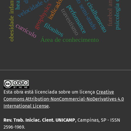
psicologia do esporte
futebol americano
zona de cisalhamento
velocidade crítica
nado semi-atado
obesidade infantil
geophysics
performance
travestismo
filonitos
currículo
Área de conhecimento
Esta obra está licenciada sobre um licença
Creative
Commons Attribution-NonCommercial-NoDerivatives 4.0
International License
.
Rev. Trab. Iniciac. Cient. UNICAMP
, Campinas, SP - ISSN
2596-1969.