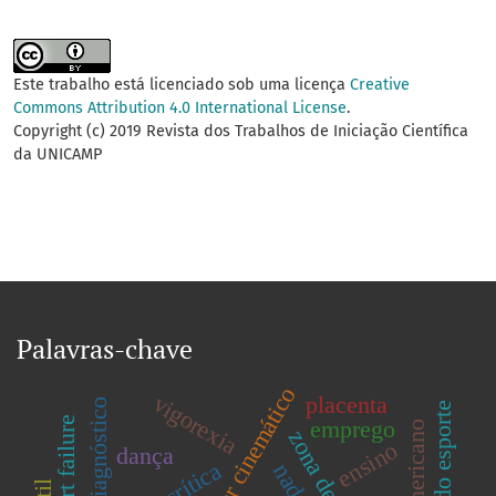
Este trabalho está licenciado sob uma licença
Creative
Commons Attribution 4.0 International License
.
Copyright (c) 2019 Revista dos Trabalhos de Iniciação Científica
da UNICAMP
Palavras-chave
indicador cinemático
vigorexia
placenta
diagnóstico
heart failure
emprego
ensino
dança