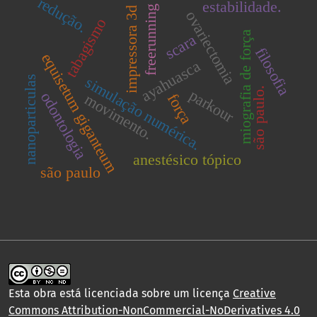
redução.
estabilidade.
freerunning
impressora 3d
ovariectomia
tabagismo
miografia de força
scara
filosofia
equisetum giganteum
ayahuasca
simulação numérica.
nanoparticulas
são paulo.
parkour
odontologia
movimento.
força
anestésico tópico
são paulo
Esta obra está licenciada sobre um licença
Creative
Commons Attribution-NonCommercial-NoDerivatives 4.0