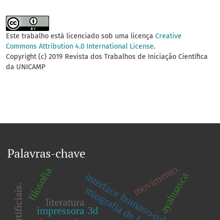
Este trabalho está licenciado sob uma licença
Creative
Commons Attribution 4.0 International License
.
Copyright (c) 2019 Revista dos Trabalhos de Iniciação Científica
da UNICAMP
Palavras-chave
movimento.
filosofia
ayahuasca
interface humano-robô
miografia de força
literatura
impressora 3d