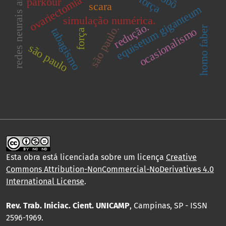
redes neurais artificiais.
ovariectomia
parkour
scara
equisetum giganteum
simulação numérica.
redução.
são paulo.
homo faber
ocasionalismo
tabagismo
força
são paulo
Esta obra está licenciada sobre um licença
Creative
Commons Attribution-NonCommercial-NoDerivatives 4.0
International License
.
Rev. Trab. Iniciac. Cient. UNICAMP
, Campinas, SP - ISSN
2596-1969.