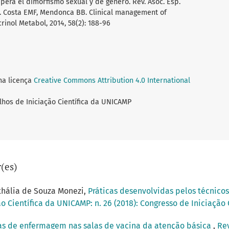
era el dimorfismo sexual y de género. Rev. Asoc. Esp.
35. Costa EMF, Mendonca BB. Clinical management of
rinol Metabol, 2014, 58(2): 188-96
ma licença
Creative Commons Attribution 4.0 International
lhos de Iniciação Científica da UNICAMP
(es)
thália de Souza Monezi,
Práticas desenvolvidas pelos técnico
o Científica da UNICAMP: n. 26 (2018): Congresso de Iniciação
as de enfermagem nas salas de vacina da atenção básica
,
Rev