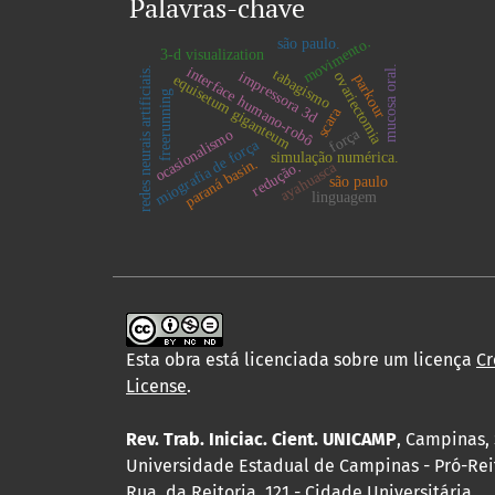
Palavras-chave
movimento.
são paulo.
3-d visualization
mucosa oral.
interface humano-robô
redes neurais artificiais.
tabagismo
impressora 3d
ovariectomia
parkour
equisetum giganteum
freerunning
scara
força
ocasionalismo
miografia de força
simulação numérica.
paraná basin.
redução.
ayahuasca
são paulo
linguagem
Esta obra está licenciada sobre um licença
Cr
License
.
Rev. Trab. Iniciac. Cient. UNICAMP
, Campinas, 
Universidade Estadual de Campinas - Pró-Rei
Rua da Reitoria, 121 - Cidade Universitária,