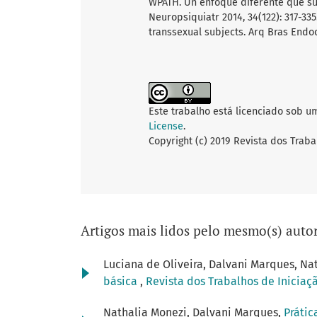
WPATH. Un enfoque diferente que sup
Neuropsiquiatr 2014, 34(122): 317-3
transsexual subjects. Arq Bras Endoc
Este trabalho está licenciado sob u
License
.
Copyright (c) 2019 Revista dos Traba
Artigos mais lidos pelo mesmo(s) autor
Luciana de Oliveira, Dalvani Marques, Na
básica
,
Revista dos Trabalhos de Iniciaçã
Nathalia Monezi, Dalvani Marques,
Prátic