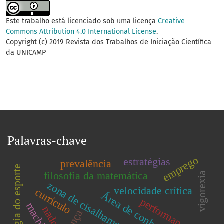
Este trabalho está licenciado sob uma licença
Creative
Commons Attribution 4.0 International License
.
Copyright (c) 2019 Revista dos Trabalhos de Iniciação Científica
da UNICAMP
Palavras-chave
emprego
estratégias
prevalência
psicologia do esporte
filosofia da matemática
vigorexia
zona de cisalhamento
velocidade crítica
currículo
Área de conhecimento
performance
dança