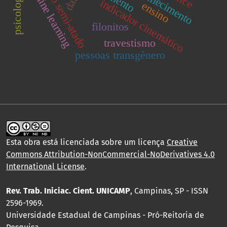
machine learning
nado semi-atado
indicador cinemático
ensino
filonitos
travestismo
pessoas transgênero
Esta obra está licenciada sobre um licença
Creative
Commons Attribution-NonCommercial-NoDerivatives 4.0
International License
.
Rev. Trab. Iniciac. Cient. UNICAMP
, Campinas, SP - ISSN
2596-1969.
Universidade Estadual de Campinas - Pró-Reitoria de