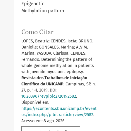
Epigenetic
Methylation pattern
Como Citar
LOPES, Beatriz; CENDES, Iscia; BRUNO,
Danielle; GONSALES, Marina; ALVIM,
Marina; YASUDA, Clarissa; CENDES,
Fernando. Determining the pattern of
whole genome methylation in patients
with juvenile myoclonic epilepsy.
Revista dos Trabalhos de Iniciação
Científica da UNICAMP
, Campinas, SP, n.
27, p. 1–1, 2019. DOI:
10.20396/revpibic2720192582
.
Disponível em:
https://econtents.sbu.unicamp.br/event
os/index.php/pibic/article/view/2582
.
Acesso em: 8 ago. 2026.