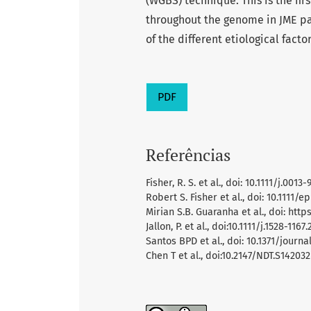
(WGBS) technique. This is the fir
throughout the genome in JME pa
of the different etiological fact
PDF
Referências
Fisher, R. S. et al., doi: 10.1111/j.001
Robert S. Fisher et al., doi: 10.1111/ep
Mirian S.B. Guaranha et al., doi: https
Jallon, P. et al., doi:10.1111/j.1528-116
Santos BPD et al., doi: 10.1371/journa
Chen T et al., doi:10.2147/NDT.S142032