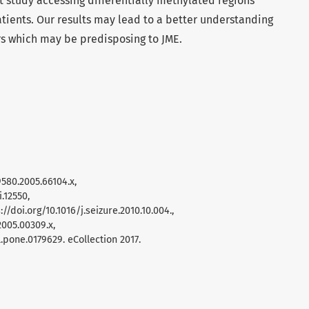
st study accessing differentially methylated regions
tients. Our results may lead to a better understanding
ors which may be predisposing to JME.
3-9580.2005.66104.x,
i.12550,
://doi.org/10.1016/j.seizure.2010.10.004.,
7.2005.00309.x,
l.pone.0179629. eCollection 2017.