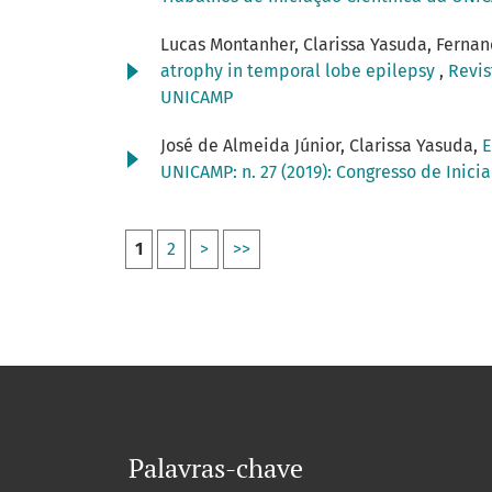
Lucas Montanher, Clarissa Yasuda, Fernan
atrophy in temporal lobe epilepsy
,
Revis
UNICAMP
José de Almeida Júnior, Clarissa Yasuda,
E
UNICAMP: n. 27 (2019): Congresso de Inici
1
2
>
>>
Palavras-chave