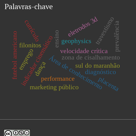
Palavras-chave
eletrodos 3d
travestismo
currículo
prevalência
ensino
futebol americano
indicador cinemático
geophysics
filonitos
velocidade crítica
emprego
zona de cisalhamento
Área de conhecimento
dança
sul do maranhão
diagnóstico
performance
placenta
marketing público