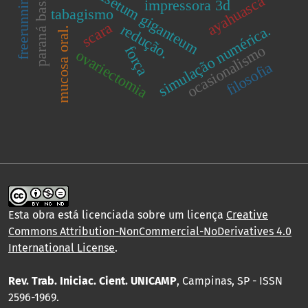
equisetum giganteum
paraná basin.
freerunning
ayahuasca
impressora 3d
tabagismo
scara
redução.
simulação numérica.
mucosa oral.
ocasionalismo
força
ovariectomia
filosofia
Esta obra está licenciada sobre um licença
Creative
Commons Attribution-NonCommercial-NoDerivatives 4.0
International License
.
Rev. Trab. Iniciac. Cient. UNICAMP
, Campinas, SP - ISSN
2596-1969.