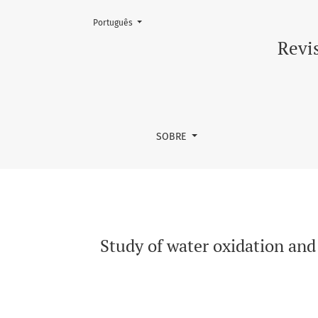
Mudar o idioma. O atual é:
Português
Study of water oxidation and oxygen reducti
Revis
SOBRE
Study of water oxidation an