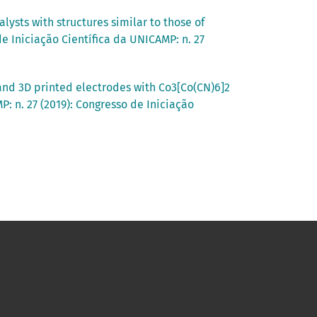
lysts with structures similar to those of
e Iniciação Científica da UNICAMP: n. 27
and 3D printed electrodes with Co3[Co(CN)6]2
: n. 27 (2019): Congresso de Iniciação