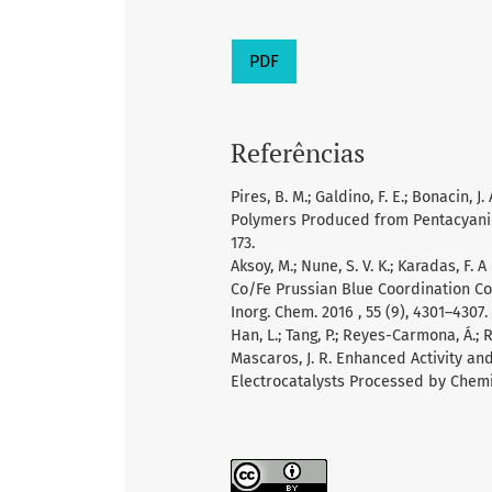
PDF
Referências
Pires, B. M.; Galdino, F. E.; Bonacin,
Polymers Produced from Pentacyanido
173.
Aksoy, M.; Nune, S. V. K.; Karadas, F
Co/Fe Prussian Blue Coordination Co
Inorg. Chem. 2016 , 55 (9), 4301–4307.
Han, L.; Tang, P.; Reyes-Carmona, Á.; R
Mascaros, J. R. Enhanced Activity an
Electrocatalysts Processed by Chemica