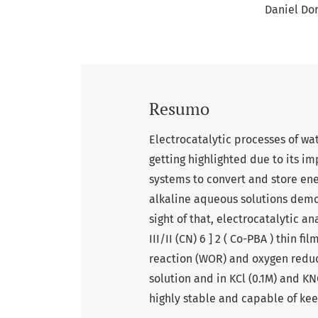
Daniel Do
Resumo
Electrocatalytic processes of wa
getting highlighted due to its 
systems to convert and store ene
alkaline aqueous solutions demo
sight of that, electrocatalytic anal
III/II (CN) 6 ] 2 ( Co-PBA ) thin 
reaction (WOR) and oxygen reduc
solution and in KCl (0.1M) and KN
highly stable and capable of keep