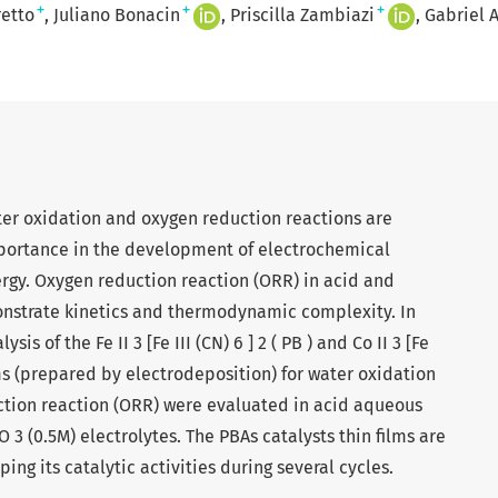
+
+
+
retto
Juliano Bonacin
Priscilla Zambiazi
Gabriel 
ter oxidation and oxygen reduction reactions are
importance in the development of electrochemical
rgy. Oxygen reduction reaction (ORR) in acid and
nstrate kinetics and thermodynamic complexity. In
ysis of the Fe II 3 [Fe III (CN) 6 ] 2 ( PB ) and Co II 3 [Fe
films (prepared by electrodeposition) for water oxidation
tion reaction (ORR) were evaluated in acid aqueous
O 3 (0.5M) electrolytes. The PBAs catalysts thin films are
ing its catalytic activities during several cycles.