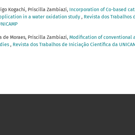
go Kogachi, Priscilla Zambiazi,
Incorporation of Co-based cata
pplication in a water oxidation study
,
Revista dos Trabalhos d
 UNICAMP
 de Moraes, Priscilla Zambiazi,
Modification of conventional 
udies
,
Revista dos Trabalhos de Iniciação Científica da UNICAMP