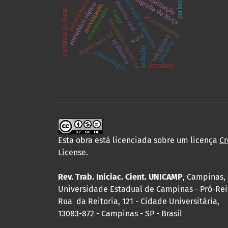
globalização
miografia de força
equisetum giganteum
paraná basin.
parkour
mucosa oral.
anestésico tópico
movimento.
ovariectomia
força
castanha de baru
ocasionalismo
simulação numérica.
impressora 3d
scara
tabagismo
ayahuasca
filosofia
redução.
odontologia
literatura
Esta obra está licenciada sobre um licença
Cr
License
.
Rev. Trab. Iniciac. Cient. UNICAMP
, Campinas, 
Universidade Estadual de Campinas - Pró-Rei
Rua da Reitoria, 121 - Cidade Universitária,
13083-872 - Campinas - SP - Brasil