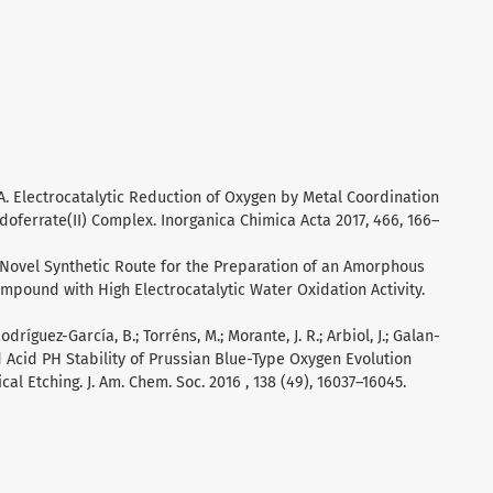
 J. A. Electrocatalytic Reduction of Oxygen by Metal Coordination
ferrate(II) Complex. Inorganica Chimica Acta 2017, 466, 166–
. A Novel Synthetic Route for the Preparation of an Amorphous
mpound with High Electrocatalytic Water Oxidation Activity.
odríguez-García, B.; Torréns, M.; Morante, J. R.; Arbiol, J.; Galan-
d Acid PH Stability of Prussian Blue-Type Oxygen Evolution
l Etching. J. Am. Chem. Soc. 2016 , 138 (49), 16037–16045.