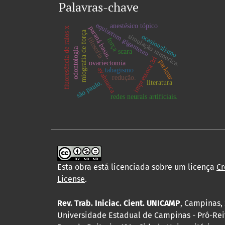
Palavras-chave
equisetum giganteum
anestésico tópico
paraná basin.
fluoresência de raios x
miografia de força
simulação numérica.
ocasionalismo
filosofia
força
odontologia
scara
impressora 3d
parkour
ovariectomia
ayahuasca
tabagismo
redução.
são paulo.
literatura
redes neurais artificiais.
Esta obra está licenciada sobre um licença
Cr
License
.
Rev. Trab. Iniciac. Cient. UNICAMP
, Campinas, 
Universidade Estadual de Campinas - Pró-Rei