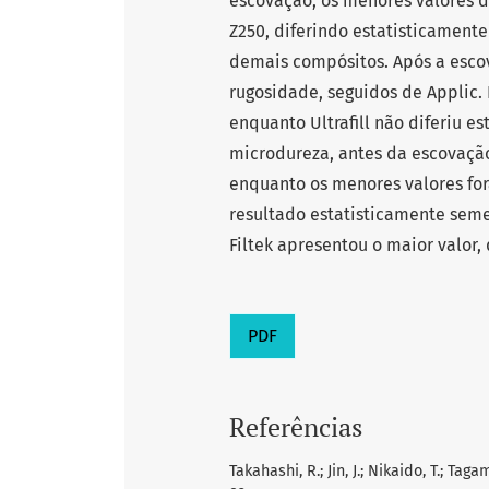
escovação, os menores valores de
Z250, diferindo estatisticamente 
demais compósitos. Após a escov
rugosidade, seguidos de Applic. 
enquanto Ultrafill não diferiu es
microdureza, antes da escovação,
enquanto os menores valores fora
resultado estatisticamente semel
Filtek apresentou o maior valor
PDF
Referências
Takahashi, R.; Jin, J.; Nikaido, T.; Tag