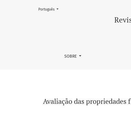
Mudar o idioma. O atual é:
Português
Avaliação das propriedades físicas de compó
Revis
SOBRE
Avaliação das propriedades f