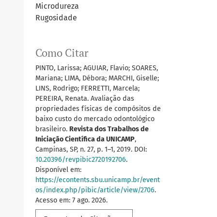
Microdureza
Rugosidade
Como Citar
PINTO, Larissa; AGUIAR, Flavio; SOARES,
Mariana; LIMA, Débora; MARCHI, Giselle;
LINS, Rodrigo; FERRETTI, Marcela;
PEREIRA, Renata. Avaliação das
propriedades físicas de compósitos de
baixo custo do mercado odontológico
brasileiro.
Revista dos Trabalhos de
Iniciação Científica da UNICAMP
,
Campinas, SP, n. 27, p. 1–1, 2019. DOI:
10.20396/revpibic2720192706
.
Disponível em:
https://econtents.sbu.unicamp.br/event
os/index.php/pibic/article/view/2706
.
Acesso em: 7 ago. 2026.