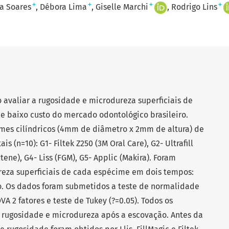
+
+
+
+
a Soares
Débora Lima
Giselle Marchi
Rodrigo Lins
 avaliar a rugosidade e microdureza superficiais de
e baixo custo do mercado odontológico brasileiro.
mes cilíndricos (4mm de diâmetro x 2mm de altura) de
 (n=10): G1- Filtek Z250 (3M Oral Care), G2- Ultrafill
ltene), G4- Liss (FGM), G5- Applic (Makira). Foram
reza superficiais de cada espécime em dois tempos:
o. Os dados foram submetidos a teste de normalidade
A 2 fatores e teste de Tukey (?=0.05). Todos os
rugosidade e microdureza após a escovação. Antes da