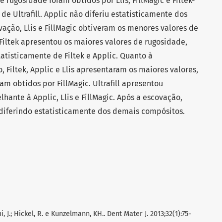
 rugosidade foram obtidos por Llis, FillMagic e Filtek-
de Ultrafill. Applic não diferiu estatisticamente dos
ação, Llis e FillMagic obtiveram os menores valores de
Filtek apresentou os maiores valores de rugosidade,
tatisticamente de Filtek e Applic. Quanto à
 Filtek, Applic e Llis apresentaram os maiores valores,
m obtidos por FillMagic. Ultrafill apresentou
hante à Applic, Llis e FillMagic. Após a escovação,
, diferindo estatisticamente dos demais compósitos.
ami, J.; Hickel, R. e Kunzelmann, KH.. Dent Mater J. 2013;32(1):75-