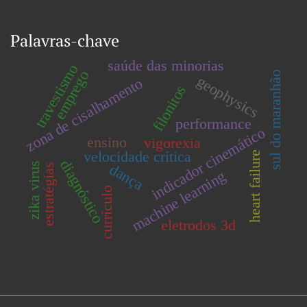
Palavras-chave
saúde das minorias
travestismo
emprego
sul do maranhão
geophysics
zona de cisalhamento
filonitos
performance
indicador cinemático
ensino
vigorexia
velocidade crítica
heart failure
diagnóstico
zika virus
dança
estratégias
machine learning
currículo
eletrodos 3d