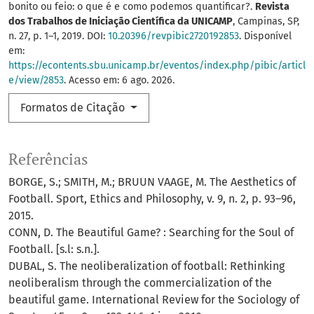
bonito ou feio: o que é e como podemos quantificar?.
Revista
dos Trabalhos de Iniciação Científica da UNICAMP
, Campinas, SP,
n. 27, p. 1–1, 2019. DOI:
10.20396/revpibic2720192853
. Disponível
em:
https://econtents.sbu.unicamp.br/eventos/index.php/pibic/articl
e/view/2853
. Acesso em: 6 ago. 2026.
Formatos de Citação
Referências
BORGE, S.; SMITH, M.; BRUUN VAAGE, M. The Aesthetics of
Football. Sport, Ethics and Philosophy, v. 9, n. 2, p. 93–96,
2015.
CONN, D. The Beautiful Game? : Searching for the Soul of
Football. [s.l: s.n.].
DUBAL, S. The neoliberalization of football: Rethinking
neoliberalism through the commercialization of the
beautiful game. International Review for the Sociology of