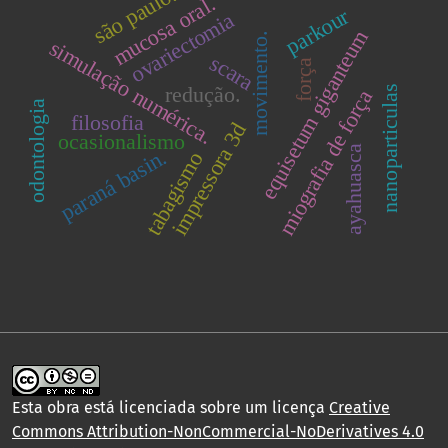
são paulo.
mucosa oral.
parkour
ovariectomia
equisetum giganteum
movimento.
simulação numérica.
scara
força
redução.
nanoparticulas
miografia de força
odontologia
filosofia
impressora 3d
ocasionalismo
ayahuasca
paraná basin.
tabagismo
Esta obra está licenciada sobre um licença
Creative
Commons Attribution-NonCommercial-NoDerivatives 4.0