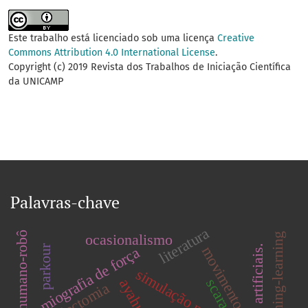
Este trabalho está licenciado sob uma licença
Creative
Commons Attribution 4.0 International License
.
Copyright (c) 2019 Revista dos Trabalhos de Iniciação Científica
da UNICAMP
Palavras-chave
literatura
interface humano-robô
ocasionalismo
teaching-learning
parkour
movimento.
miografia de força
simulação numérica.
ayahuasca
scara
ovariectomia