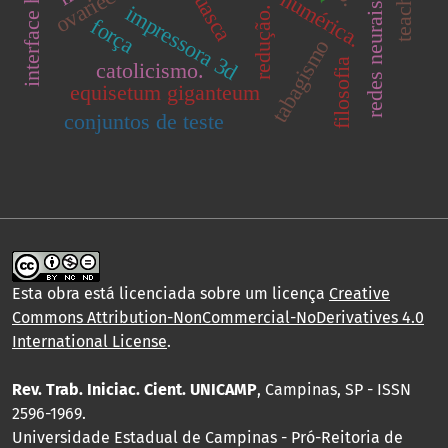
redes neurais artificiais.
impressora 3d
redução.
força
tabagismo
filosofia
catolicismo.
equisetum giganteum
conjuntos de teste
Esta obra está licenciada sobre um licença
Creative
Commons Attribution-NonCommercial-NoDerivatives 4.0
International License
.
Rev. Trab. Iniciac. Cient. UNICAMP
, Campinas, SP - ISSN
2596-1969.
Universidade Estadual de Campinas - Pró-Reitoria de