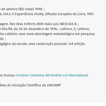
de Janeiro (RJ): Graal; 1998. ;
 Vol.2: A Experiência Vivida, Difusão Européia do Livro, 1967.
gem. Rev Bras Enferm 2005 maio-jun; 58(3):345-8. ;
 9.394/96, de 20 de dezembro de 1996. ; Lefevre, F.; Lefevre,
sujeito coletivo: uma nova abordagem metodológica em pesquisa
0. ;
edagógico da escola: uma construção possível. 14ª edição
ma licença
Creative Commons Attribution 4.0 International
lhos de Iniciação Científica da UNICAMP