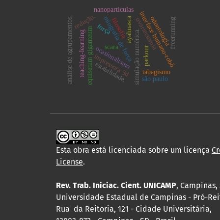
nanoparticulas
interface humano-robô
redução.
miografia de força
odontologia
análise de agrupamentos.
ayahuasca
filosofia
ovariectomia
freerunning
força
equisetum giganteum
simulação numérica.
teaching-learning
scara
ocasionalismo
parkour
impressora 3d
estabilidade.
tabagismo
são paulo
Esta obra está licenciada sobre um licença
Cr
License
.
Rev. Trab. Iniciac. Cient. UNICAMP
, Campinas, 
Universidade Estadual de Campinas - Pró-Rei
Rua da Reitoria, 121 - Cidade Universitária,