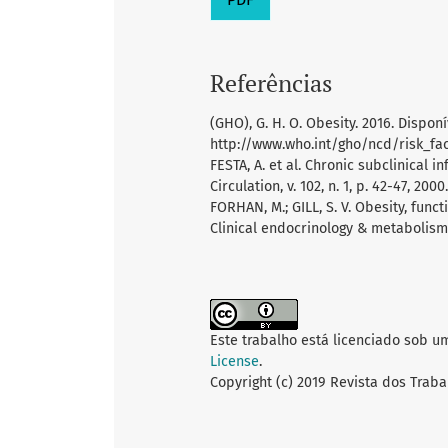
Referências
(GHO), G. H. O. Obesity. 2016. Disponí
http://www.who.int/gho/ncd/risk_fac
FESTA, A. et al. Chronic subclinical 
Circulation, v. 102, n. 1, p. 42-47, 200
FORHAN, M.; GILL, S. V. Obesity, funct
Clinical endocrinology & metabolism, v
Este trabalho está licenciado sob u
License
.
Copyright (c) 2019 Revista dos Traba