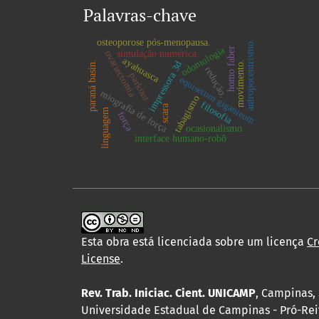
Palavras-chave
osteoporose pós-menopausa.
antropocentrismo.
odontologia
homo faber
simulação numérica.
ovariectomia
ayahuasca
movimento.
paraná basin.
impressora 3d
redução.
parkour
equisetum giganteum
miografia de força
tabagismo
filosofia
scara
linguagem
força
ocasionalismo
interface humano-robô
Esta obra está licenciada sobre um licença
Cr
License
.
Rev. Trab. Iniciac. Cient. UNICAMP
, Campinas, 
Universidade Estadual de Campinas - Pró-Rei