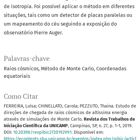
de isotropia. Foi possível aplicar o método em diferentes
situações, tais como um detector de placas paralelas ou
um mapeamento do céu seguindo a exposição do
observatório Pierre Auger.
Palavras-chave
Raios cósmicos
Método de Monte Carlo
Coordenadas
equatoriais
Como Citar
FERREIRA, Luísa; CHINELLATO, Carola; PEZZUTO, Thaina. Estudo de
direções de chegada de raios cósmicos de altíssima energia
através de simulações de Monte Carlo.
Revista dos Trabalhos de
Iniciação Científica da UNICAMP
, Campinas, SP, n. 27, p. 1–1, 2019.
DOI:
10.20396/revpibic2720192991
. Disponível em:
https://econtents.sbu.unicamp.br/eventos/index.php/pibic/articl